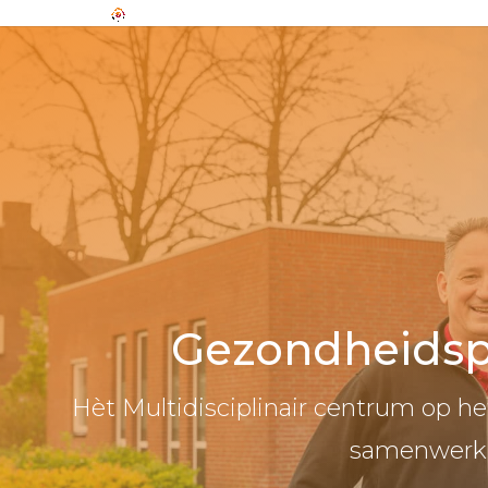
Gezondheids
Hèt Multidisciplinair centrum op h
samenwerki